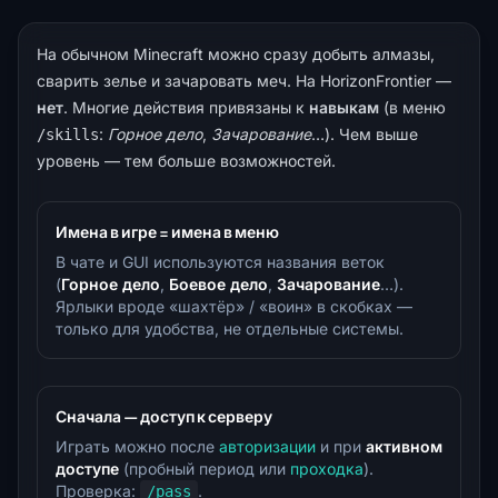
На обычном Minecraft можно сразу добыть алмазы,
сварить зелье и зачаровать меч. На HorizonFrontier —
нет
. Многие действия привязаны к
навыкам
(в меню
:
Горное дело
,
Зачарование
…). Чем выше
/skills
уровень — тем больше возможностей.
Имена в игре = имена в меню
В чате и GUI используются названия веток
(
Горное дело
,
Боевое дело
,
Зачарование
…).
Ярлыки вроде «шахтёр» / «воин» в скобках —
только для удобства, не отдельные системы.
Сначала — доступ к серверу
Играть можно после
авторизации
и при
активном
доступе
(пробный период или
проходка
).
Проверка:
.
/pass