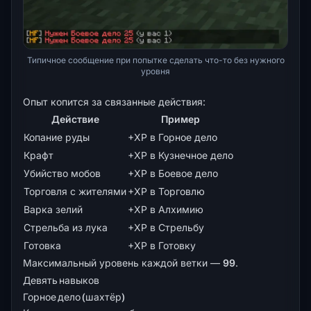
Типичное сообщение при попытке сделать что-то без нужного
уровня
Опыт копится за связанные действия:
Действие
Пример
Копание руды
+XP в Горное дело
Крафт
+XP в Кузнечное дело
Убийство мобов
+XP в Боевое дело
Торговля с жителями
+XP в Торговлю
Варка зелий
+XP в Алхимию
Стрельба из лука
+XP в Стрельбу
Готовка
+XP в Готовку
Максимальный уровень каждой ветки —
99
.
Девять навыков
Горное дело (шахтёр)