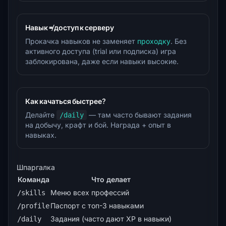
Навык ≠ доступ к серверу
Прокачка навыков не заменяет
проходку
. Без
активного доступа (trial или подписка) игра
заблокирована, даже если навыки высокие.
Как качаться быстрее?
Делайте
— там часто бывают задания
/daily
на добычу, крафт и бой. Награда + опыт в
навыках.
Шпаргалка
Команда
Что делает
Меню всех профессий
/skills
Паспорт с топ-3 навыками
/profile
Задания (часто дают XP в навыки)
/daily