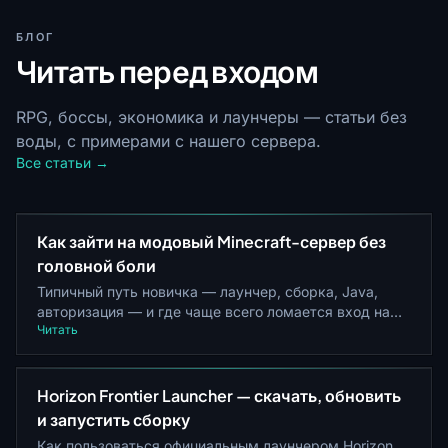
БЛОГ
Читать перед входом
RPG, боссы, экономика и лаунчеры — статьи без
воды, с примерами с нашего сервера.
Все статьи →
Как зайти на модовый Minecraft-сервер без
головной боли
Типичный путь новичка — лаунчер, сборка, Java,
авторизация — и где чаще всего ломается вход на
Читать
Fabric/модовые сервера
Horizon Frontier Launcher — скачать, обновить
и запустить сборку
Как пользоваться официальным лаунчером Horizon