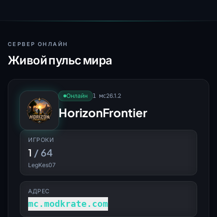
СЕРВЕР ОНЛАЙН
Живой пульс мира
Онлайн
26.1.2
1 мс
HorizonFrontier
ИГРОКИ
1
/ 64
LegKes07
АДРЕС
mc.modkrate.com