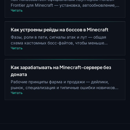
Frontier для Minecraft — установка, автообновление,
Читать
код входа, Prism и .mrpack
Как устроены рейды на боссов в Minecraft
Фазы, роли в пати, сигналы атак и лут — общая
схема кастомных босс-файтов, чтобы меньше
Читать
умирать и больше понимать бой
Как зарабатывать на Minecraft-сервере без
доната
Рабочие принципы фарма и продажи — дейлики,
рынок, специализация и типичные ошибки новичков,
Читать
которые сжигают время