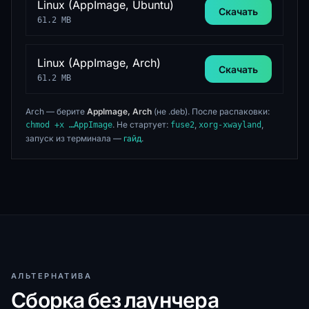
Linux (AppImage, Ubuntu)
Скачать
61.2 MB
Linux (AppImage, Arch)
Скачать
61.2 MB
Arch — берите
AppImage, Arch
(не .deb). После распаковки:
. Не стартует:
,
,
chmod +x …AppImage
fuse2
xorg-xwayland
запуск из терминала —
гайд
.
АЛЬТЕРНАТИВА
Сборка без лаунчера