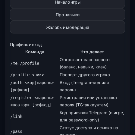
Начало игры
Про навыки
Жалобы и модерация
Профиль и вход
Команда
Что делает
Открывает ваш паспорт
,
/me
/profile
(баланс, навыки, клан)
Паспорт другого игрока
/profile <ник>
Вход (Telegram-код или
/auth <код|пароль>
пароль)
[рефкод]
Регистрация или установка
/register <пароль>
пароля (TG-аккаунтам)
<повтор> [рефкод]
Код привязки Telegram (в игре,
/link
для password-only)
Статус доступа и ссылка на
/pass
покупку