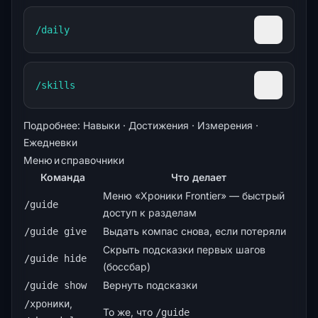
/daily
Скопиров
/skills
Скопиров
Подробнее:
Навыки
·
Достижения
·
Измерения
·
Ежедневки
Меню и справочники
Команда
Что делает
Меню «Хроники Frontier» — быстрый
/guide
доступ к разделам
Выдать компас снова, если потеряли
/guide give
Скрыть подсказки первых шагов
/guide hide
(боссбар)
Вернуть подсказки
/guide show
,
/хроники
То же, что
/guide