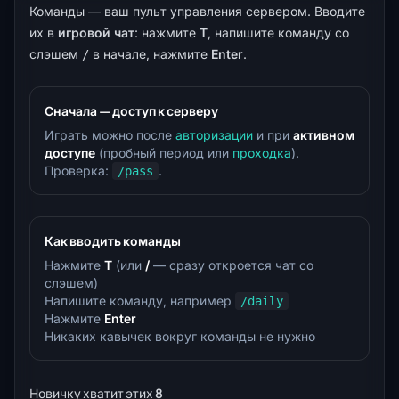
Команды — ваш пульт управления сервером. Вводите
их в
игровой чат
: нажмите
T
, напишите команду со
слэшем
в начале, нажмите
Enter
.
/
Сначала — доступ к серверу
Играть можно после
авторизации
и при
активном
доступе
(пробный период или
проходка
).
Проверка:
.
/pass
Как вводить команды
Нажмите
T
(или
/
— сразу откроется чат со
слэшем)
Напишите команду, например
/daily
Нажмите
Enter
Никаких кавычек вокруг команды не нужно
Новичку хватит этих 8