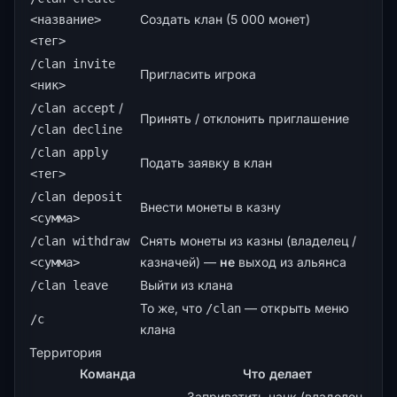
Создать клан (5 000 монет)
<название>
<тег>
/clan invite
Пригласить игрока
<ник>
/
/clan accept
Принять / отклонить приглашение
/clan decline
/clan apply
Подать заявку в клан
<тег>
/clan deposit
Внести монеты в казну
<сумма>
Снять монеты из казны (владелец /
/clan withdraw
казначей) —
не
выход из альянса
<сумма>
Выйти из клана
/clan leave
То же, что
— открыть меню
/clan
/c
клана
Территория
Команда
Что делает
Заприватить чанк (владелец