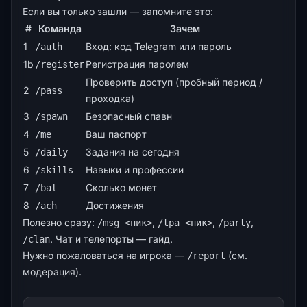
Если вы только зашли — запомните это:
#
Команда
Зачем
1
Вход: код Telegram или пароль
/auth
1b
Регистрация паролем
/register
Проверить доступ (пробный период /
2
/pass
проходка)
3
Безопасный спавн
/spawn
4
Ваш паспорт
/me
5
Задания на сегодня
/daily
6
Навыки и профессии
/skills
7
Сколько монет
/bal
8
Достижения
/ach
Полезно сразу:
,
,
,
/msg <ник>
/tpa <ник>
/party
. Чат и телепорты —
гайд
.
/clan
Нужно пожаловаться на игрока —
(см.
/report
модерация
).