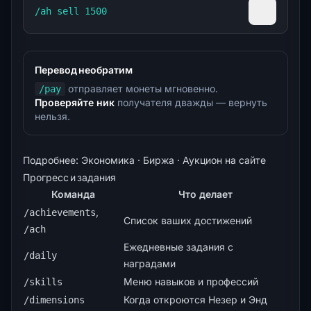
/ah sell 1500
Скопиров
Перевод необратим
отправляет монеты мгновенно.
/pay
Проверяйте ник
получателя дважды — вернуть
нельзя.
Подробнее:
Экономика
·
Биржа
·
Аукцион на сайте
Прогресс и задания
Команда
Что делает
,
/achievements
Список ваших достижений
/ach
Ежедневные задания с
/daily
наградами
Меню навыков и профессий
/skills
Когда откроются Незер и Энд
/dimensions