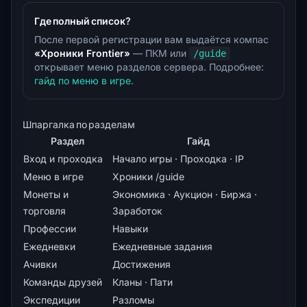
Где полный список?
После первой регистрации вам выдаётся компас
«Хроники Frontier»
— ПКМ или
/guide
открывает меню разделов сервера. Подробнее:
гайд по меню в игре
.
Шпаргалка по разделам
Раздел
Гайд
Вход и проходка
Начало игры
·
Проходка
·
IP
Меню в игре
Хроники /guide
Монеты и
Экономика
·
Аукцион
·
Биржа
·
торговля
Заработок
Профессии
Навыки
Ежедневки
Ежедневные задания
Ачивки
Достижения
Команды друзей
Кланы
·
Пати
Экспедиции
Разломы