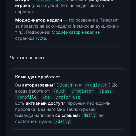
игрока
(раз в сутки). Это не модификатор
сервера.
Модификатор недели
— голосование в Telegram
за правило на всю неделю (комиссия аукциона и
т.п.). Подробнее:
Модификатор недели
и
страница
/vote
.
Частые вопросы
Команда не работает
Вы
авторизованы
? (
или
) До
/auth
/register
входа работают:
,
,
,
/auth
/register
/pass
,
,
/profile
/me
/refer use
Есть
активный доступ
? (пробный период или
проходка) Без него мир заблокирован
Команда написана
со слэшем
?
не
daily
сработает, нужно
/daily