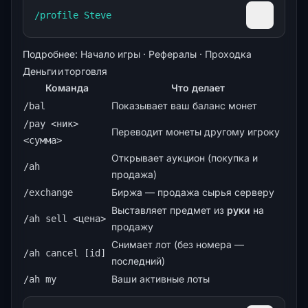
/profile Steve
Скопиров
Подробнее:
Начало игры
·
Рефералы
·
Проходка
Деньги и торговля
Команда
Что делает
Показывает ваш баланс монет
/bal
/pay <ник>
Переводит монеты другому игроку
<сумма>
Открывает аукцион (покупка и
/ah
продажа)
Биржа — продажа сырья серверу
/exchange
Выставляет предмет из
руки
на
/ah sell <цена>
продажу
Снимает лот (без номера —
/ah cancel [id]
последний)
Ваши активные лоты
/ah my