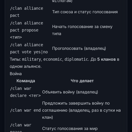
)
withdraw
/clan alliance
Тип союза и статус голосования
pact
/clan alliance
Начать голосование за смену
pact propose
типа
<тип>
/clan alliance
Проголосовать (владелец)
pact vote yes|no
Типы:
,
,
. До
5 кланов
в
military
economic
diplomatic
одном альянсе.
Война
Команда
Что делает
/clan war
Объявить войну (владелец)
declare <тег>
Предложить завершить войну по
соглашению (владелец, раз в сутки на
/clan war end
клан)
/clan war
Статус голосования за мир