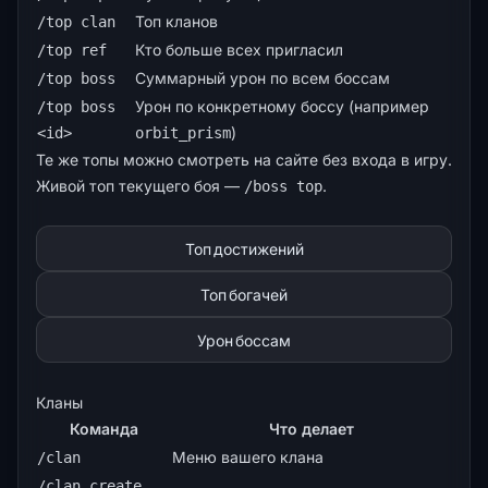
Топ кланов
/top clan
Кто больше всех пригласил
/top ref
Суммарный урон по всем боссам
/top boss
Урон по конкретному боссу (например
/top boss
)
<id>
orbit_prism
Те же топы можно смотреть
на сайте
без входа в игру.
Живой топ текущего боя —
.
/boss top
Топ достижений
Топ богачей
Урон боссам
Кланы
Команда
Что делает
Меню вашего клана
/clan
/clan create