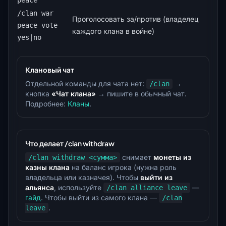
peace
/clan war
Проголосовать за/против (владелец
peace vote
каждого клана в войне)
yes|no
Клановый чат
Отдельной команды для чата нет:
→
/clan
кнопка
«Чат клана»
→ пишите в обычный чат.
Подробнее:
Кланы
.
Что делает /clan withdraw
снимает
монеты из
/clan withdraw <сумма>
казны клана
на баланс игрока (нужна роль
владельца или казначея). Чтобы
выйти из
альянса
, используйте
—
/clan alliance leave
гайд
. Чтобы выйти из самого клана —
/clan
.
leave