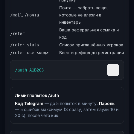
Почта — забрать вещи,
,
которые не влезли в
/mail
/почта
инвентарь
Ваша реферальная ссылка и
/refer
код
Список приглашённых игроков
/refer stats
Ввести рефкод до регистрации
/refer use <код>
/auth A1B2C3
Скопиров
Лимит попыток /auth
Код Telegram
— до 5 попыток в минуту.
Пароль
— 5 ошибок максимум (3 сразу, затем паузы 10 и
20 с), после чего кик.