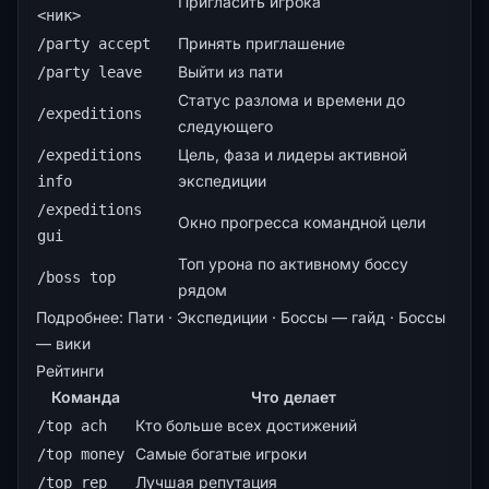
Пригласить игрока
<ник>
Принять приглашение
/party accept
Выйти из пати
/party leave
Статус разлома и времени до
/expeditions
следующего
Цель, фаза и лидеры активной
/expeditions
экспедиции
info
/expeditions
Окно прогресса командной цели
gui
Топ урона по активному боссу
/boss top
рядом
Подробнее:
Пати
·
Экспедиции
·
Боссы — гайд
·
Боссы
— вики
Рейтинги
Команда
Что делает
Кто больше всех достижений
/top ach
Самые богатые игроки
/top money
Лучшая репутация
/top rep