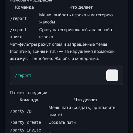
Команда
Что делает
Меню: выбрать игрока и категорию
/report
жалобы
Сразу категории жалобы на онлайн-
/report
игрока
<ник>
Чат-фильтры режут спам и запрещённые темы
(политика, войны и т.п.) — за нарушения возможен
автомут
. Подробнее:
Жалобы и модерация
.
/report
Скопиров
Пати и экспедиции
Команда
Что делает
Меню пати (создать, пригласить,
,
/party
/p
выйти)
Создать пати
/party create
/party invite