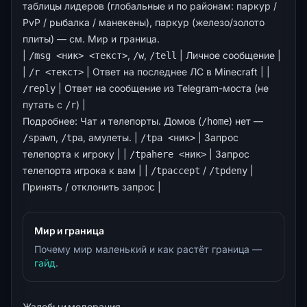
таблицы лидеров (глобальные и по районам: паркур /
PvP / рыбалка / манекены), паркур (железо/золото
плиты) — см.
Мир и граница
.
|
,
,
| Личное сообщение |
/msg <ник> <текст>
/w
/tell
|
| Ответ на последнее ЛС в Minecraft | |
/r <текст>
| Ответ на сообщение из Telegram-моста (не
/reply
путать с
) |
/r
Подробнее:
Чат и телепорты
. Домов (
) нет —
/home
,
, амулеты. |
| Запрос
/spawn
/tpa
/tpa <ник>
телепорта к игроку | |
| Запрос
/tpahere <ник>
телепорта игрока к вам | |
/
|
/tpaccept
/tpdeny
Принять / отклонить запрос |
Мир и граница
Почему мир маленький и как растёт граница —
гайд
.
Жалобы и модерация