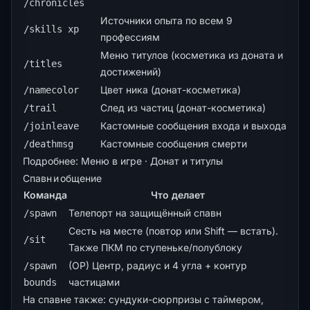
/chronicles
Источники опыта по всем 9
/skills xp
профессиям
Меню титулов (косметика из доната и
/titles
достижений)
Цвет ника (донат-косметика)
/namecolor
След из частиц (донат-косметика)
/trail
Кастомные сообщения входа и выхода
/joinleave
Кастомные сообщения смерти
/deathmsg
Подробнее:
Меню в игре
·
Донат и титулы
Спавн и общение
Команда
Что делает
Телепорт на защищённый спавн
/spawn
Сесть на месте (повтор или Shift — встать).
/sit
Также ПКМ по ступеньке/полублоку
(OP) Центр, радиус и 4 угла + контур
/spawn
частицами
bounds
На спавне также: сундуки-сюрпризы с таймером,