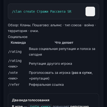
/clan create Стражи Рассвета SR
Скопиров
Обзор:
Кланы
. Пошагово:
альянс
·
тип союза
·
война
·
территория
·
очки
.
Социальное
Команда
Что делает
Ваша социальная репутация и голоса за
/rating
сегодня
/rating
Репутация другого игрока
<ник>
Проголосовать за игрока (
раз в сутки
,
/vote
+репутация)
<ник>
Реферальная ссылка
/refer
Два вида голосования
В игре
—
повышает
репутацию
/vote <ник>