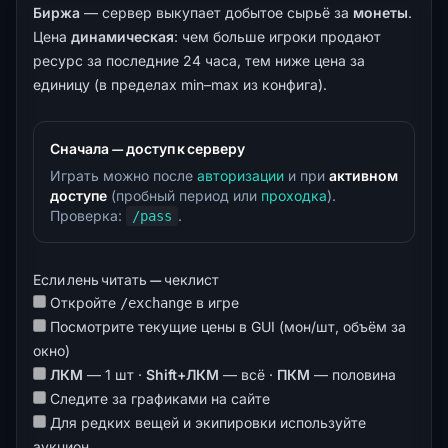
Биржа
— сервер выкупает добытое сырьё за
монеты
.
Цена
динамическая
: чем больше игроки продают
ресурс за последние 24 часа, тем ниже цена за
единицу (в пределах min–max из конфига).
Сначала — доступ к серверу
Играть можно после
авторизации
и при
активном
доступе
(пробный период или
проходка
).
Проверка:
.
/pass
Если лень читать — чеклист
Откройте
в игре
/exchange
Посмотрите текущие цены в GUI (мон/шт, объём за
окно)
ЛКМ
— 1 шт ·
Shift+ЛКМ
— всё ·
ПКМ
— половина
Следите за
графиками на сайте
Для редких вещей и экипировки используйте
аукцион