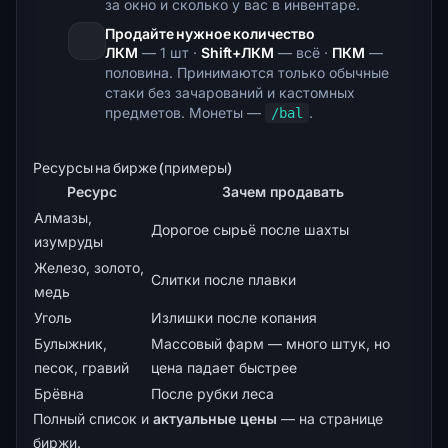
за окно и сколько у вас в инвентаре.
Продайте нужное количество
ЛКМ
— 1 шт ·
Shift+ЛКМ
— всё ·
ПКМ
—
половина. Принимаются только обычные
стаки без зачарований и кастомных
предметов. Монеты —
.
/bal
Ресурсы на бирже (примеры)
Ресурс
Зачем продавать
Алмазы,
Дорогое сырьё после шахты
изумруды
Железо, золото,
Слитки после плавки
медь
Уголь
Излишки после копания
Булыжник,
Массовый фарм — много штук, но
песок, гравий
цена падает быстрее
Брёвна
После рубки леса
Полный список и
актуальные цены
— на
странице
биржи
.