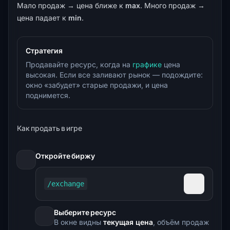
Мало продаж → цена ближе к
max
. Много продаж →
цена падает к
min
.
Стратегия
Продавайте ресурс, когда на
графике
цена
высокая. Если все заливают рынок — подождите:
окно «забудет» старые продажи, и цена
поднимется.
Как продать в игре
Откройте биржу
/exchange
Скопиров
Выберите ресурс
В окне видны
текущая цена
, объём продаж