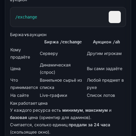
/exchange
Скопиров
Биржа vs аукцион
Биржа
Аукцион
/exchange
/ah
Кому
Серверу
Другим игрокам
продаёте
Динамическая
Цена
Вы сами задаёте
(спрос)
Что
Ванильное сырьё из
Любой предмет в
принимается
списка
руке
На сайте
Live-графики
Список лотов
Как работает цена
У каждого ресурса есть
минимум
,
максимум
и
базовая
цена (ориентир для админов).
Считается, сколько единиц
продали за 24 часа
(скользящее окно).