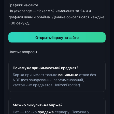
Графики на сайте
На
/exchange
— ticker с % изменения за 24 ч и
графики цены и объёма. Данные обновляются каждые
~30 секунд.
Открыть биржу на сайте
Частые вопросы
Почему не принимают мой предмет?
Биржа принимает только
ванильные
стаки без
NBT (без зачарований, переименований,
кастомных предметов HorizonFrontier).
Можно ли купить на бирже?
Нет — только
продажа
серверу. Покупка у