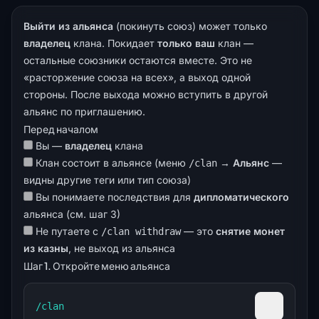
Выйти из альянса
(покинуть союз) может только
владелец
клана. Покидает
только ваш
клан —
остальные союзники остаются вместе. Это не
«расторжение союза на всех», а выход одной
стороны. После выхода можно вступить в другой
альянс по приглашению.
Перед началом
Вы —
владелец
клана
Клан состоит в альянсе (меню
→
Альянс
—
/clan
видны другие теги или тип союза)
Вы понимаете последствия для
дипломатического
альянса (см. шаг 3)
Не путаете с
— это
снятие монет
/clan withdraw
из казны
, не выход из альянса
Шаг 1. Откройте меню альянса
/clan
Скопиров