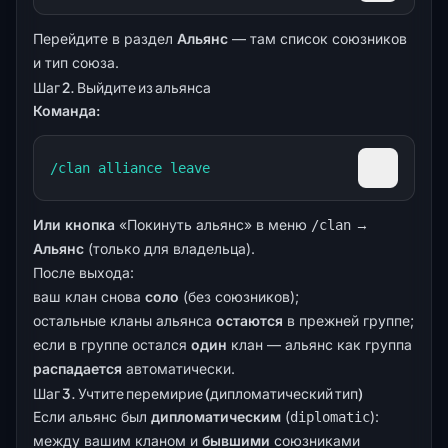
Перейдите в раздел
Альянс
— там список союзников
и тип союза.
Шаг 2. Выйдите из альянса
Команда:
/clan alliance leave
Скопиров
Или кнопка
«Покинуть альянс» в меню
→
/clan
Альянс
(только для владельца).
После выхода:
ваш клан снова
соло
(без союзников);
остальные кланы альянса
остаются
в прежней группе;
если в группе остался
один
клан — альянс как группа
распадается
автоматически.
Шаг 3. Учтите перемирие (дипломатический тип)
Если альянс был
дипломатическим
(
):
diplomatic
между вашим кланом и
бывшими
союзниками