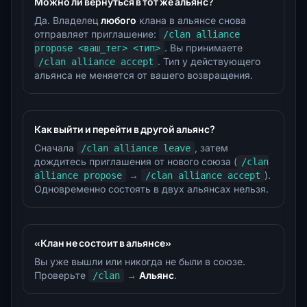
Можно ли вернуться в тот же альянс?
Да. Владелец
любого
клана в альянсе снова
отправляет приглашение:
/clan alliance
. Вы принимаете
propose <ваш_тег> <тип>
. Тип у действующего
/clan alliance accept
альянса не меняется от вашего возвращения.
Как выйти и перейти в другой альянс?
Сначала
, затем
/clan alliance leave
дождитесь приглашения от нового союза (
/clan
→
).
alliance propose
/clan alliance accept
Одновременно состоять в двух альянсах нельзя.
«Клан не состоит в альянсе»
Вы уже вышли или никогда не были в союзе.
Проверьте
→
Альянс
.
/clan