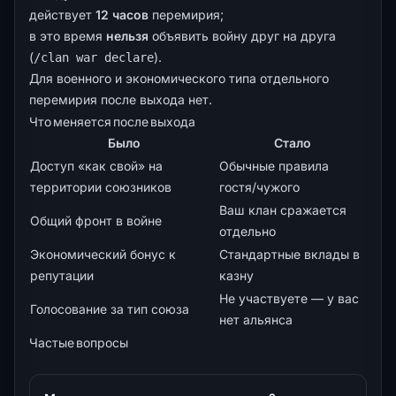
действует
12 часов
перемирия;
в это время
нельзя
объявить войну друг на друга
(
).
/clan war declare
Для военного и экономического типа отдельного
перемирия после выхода нет.
Что меняется после выхода
Было
Стало
Доступ «как свой» на
Обычные правила
территории союзников
гостя/чужого
Ваш клан сражается
Общий фронт в войне
отдельно
Экономический бонус к
Стандартные вклады в
репутации
казну
Не участвуете — у вас
Голосование за тип союза
нет альянса
Частые вопросы