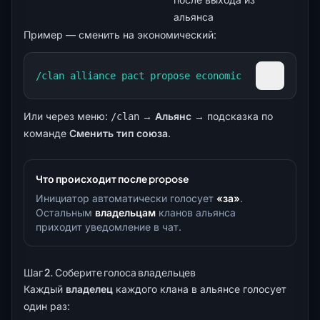
альянса
Пример — сменить на экономический:
/clan alliance pact propose economic
Скопиров
Или через меню:
→
Альянс
→ подсказка по
/clan
команде
Сменить тип союза
.
Что происходит после propose
Инициатор автоматически голосует
«за»
.
Остальным
владельцам
кланов альянса
приходит уведомление в чат.
Шаг 2. Соберите голоса владельцев
Каждый
владелец
каждого клана в альянсе голосует
один раз: