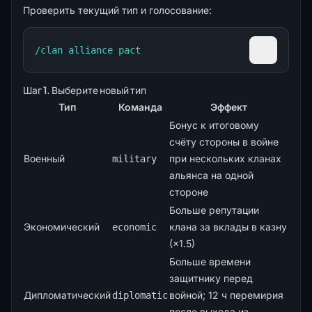
Проверить текущий тип и голосование:
/clan alliance pact
Скопиров
Шаг 1. Выберите новый тип
Тип
Команда
Эффект
Бонус к итоговому
счёту стороны в войне
Военный
при нескольких кланах
military
альянса на одной
стороне
Больше репутации
Экономический
клана за вклады в казну
economic
(×1.5)
Больше времени
защитнику перед
Дипломатический
войной; 12 ч перемирия
diplomatic
после выхода из