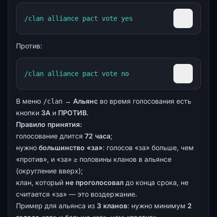
/clan alliance pact vote yes
Скопиров
Против:
/clan alliance pact vote no
Скопиров
В меню
→
Альянс
во время голосования есть
/clan
кнопки
ЗА
и
ПРОТИВ
.
Правило принятия:
голосование длится
72 часа
;
нужно
большинство «за»
: голосов «за» больше, чем
«против», и «за» ≥ половины кланов в альянсе
(округление вверх);
клан, который
не проголосовал
до конца срока, не
считается «за» — это воздержание.
Пример для альянса из
3 кланов
: нужно минимум
2