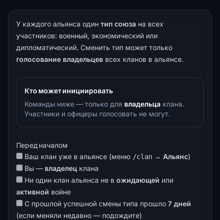
У каждого альянса один
тип союза
на всех
участников: военный, экономический или
дипломатический. Сменить тип может только
голосование владельцев
всех кланов в альянсе.
Кто может инициировать
Команды ниже — только для
владельца
клана.
Участники и офицеры голосовать не могут.
Перед началом
Ваш клан уже в альянсе (меню
→
Альянс
)
/clan
Вы —
владелец
клана
Ни один клан альянса не в
ожидающей
или
активной
войне
С прошлой успешной смены типа прошло
7 дней
(если меняли недавно — подождите)