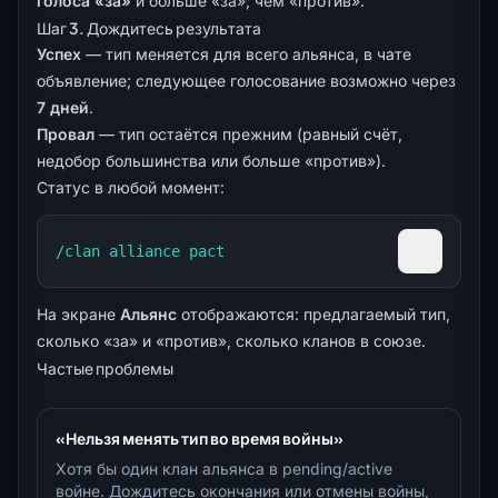
голоса «за»
и больше «за», чем «против».
Шаг 3. Дождитесь результата
Успех
— тип меняется для всего альянса, в чате
объявление; следующее голосование возможно через
7 дней
.
Провал
— тип остаётся прежним (равный счёт,
недобор большинства или больше «против»).
Статус в любой момент:
/clan alliance pact
Скопиров
На экране
Альянс
отображаются: предлагаемый тип,
сколько «за» и «против», сколько кланов в союзе.
Частые проблемы
«Нельзя менять тип во время войны»
Хотя бы один клан альянса в pending/active
войне. Дождитесь окончания или отмены войны,