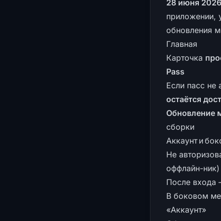
28 июня 202
приложении, 
обновления м
Главная
Карточка
про
Pass
Если пасс не
остаётся дос
Обновление м
сборки
Аккаунт и бо
Не авторизов
оффлайн-ник)
После входа
В боковом м
«Аккаунт»