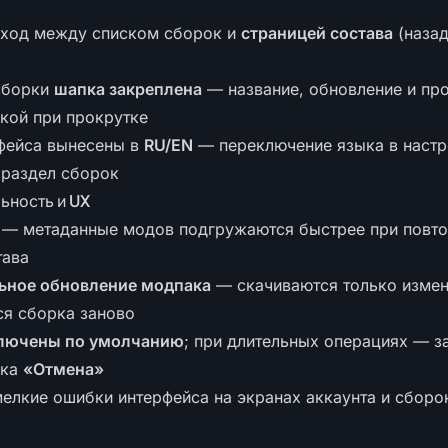
еход между списком сборок и
страницей состава
(назад
сборки
шапка закреплена
— название, обновление и пр
укой при прокрутке
фейса вынесены в
RU/EN
— переключение языка в настр
 раздел сборок
ьность и UX
— метаданные модов подгружаются быстрее при повт
тава
ьное обновление модпака
— скачиваются только изме
ся сборка заново
лючены по умолчанию
; при длительных операциях — з
пка
«Отмена»
елкие ошибки интерфейса на экранах аккаунта и сборо