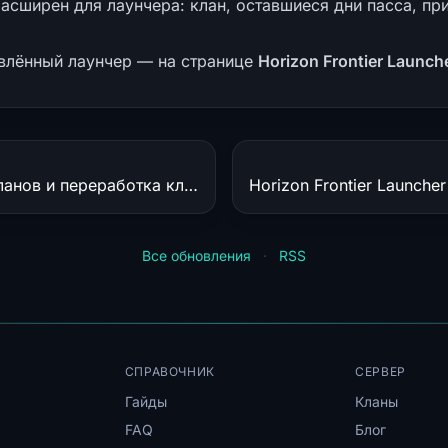
асширен для лаунчера: клан, оставшиеся дни пасса, пр
влённый лаунчер — на странице
Horizon Frontier Launch
Альянсы до 5 кланов и переработка клановых войн
Все обновления
·
RSS
СПРАВОЧНИК
СЕРВЕР
Гайды
Кланы
FAQ
Блог