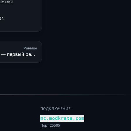
ивязка
er
.
Раньше
Horizon Frontier Launcher — первый релиз
ПОДКЛЮЧЕНИЕ
mc.modkrate.com
Порт 25565