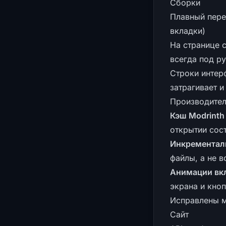
Сборки
Плавный пер
вкладки)
На странице 
всегда под р
Строки интер
затрагивает и
Производител
Кэш Modrinth
открытии сос
Инкрементал
файлы, а не в
Анимации вк
экрана и кно
Исправлены м
Сайт