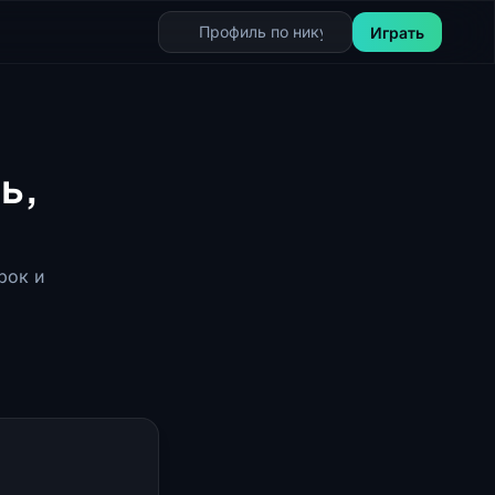
Играть
ь,
рок и