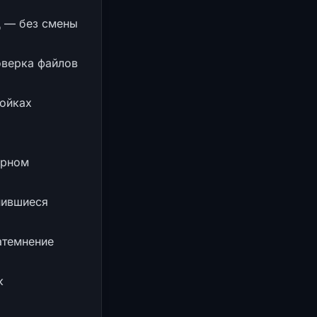
 — без смены
оверка файлов
ойках
орном
нившиеся
атемнение
к