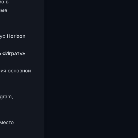
мо в
ные
тус
Horizon
а «Играть»
сия основной
gram,
место