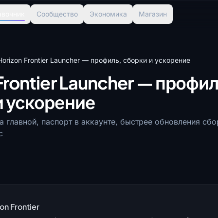
авочник
Сообщество
Экономика
Магазин
Horizon Frontier Launcher — профиль, сборки и ускорение
Frontier Launcher — профил
и ускорение
а главной, паспорт в аккаунте, быстрее обновления сбо
с
on Frontier