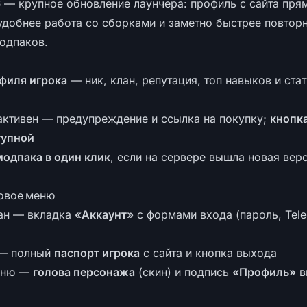
6
— крупное обновление лаунчера: профиль с сайта пря
удобнее работа со сборками и заметно быстрее повтор
одпаков.
филя игрока
— ник, клан, репутация, топ навыков и ста
 активен — предупреждение и ссылка на покупку;
кнопк
тупной
одпака в один клик
, если на сервере вышла новая вер
ковое меню
ан — вкладка
«Аккаунт»
с формами входа (пароль, Tele
 — полный
паспорт игрока
с сайта и кнопка выхода
еню —
голова персонажа
(скин) и подпись
«Профиль»
в