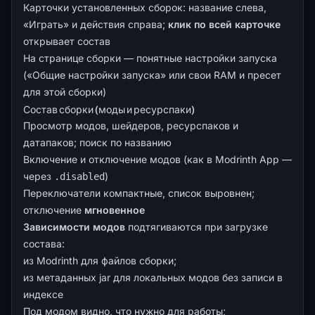
Карточки установленных сборок: название слева,
«Играть» и действия справа;
клик по всей карточке
открывает состав
На странице сборки — понятные настройки запуска
(«Общие настройки запуска» или свои RAM и пресет
для этой сборки)
Состав сборки (моды и ресурспаки)
Просмотр модов, шейдеров, ресурспаков и
датапаков; поиск по названию
Включение и отключение модов (как в Modrinth App —
через
)
.disabled
Переключатели компактные, список выровнен;
отключение
мгновенное
Зависимости модов
подтягиваются при загрузке
состава:
из Modrinth для файлов сборки;
из метаданных jar для локальных модов без записи в
индексе
Под модом видно, что нужно для работы;