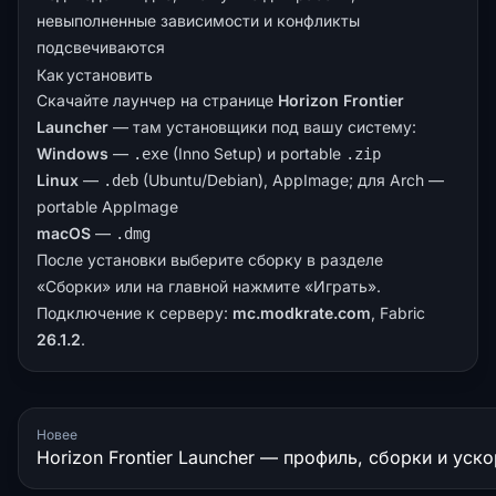
невыполненные зависимости и конфликты
подсвечиваются
Как установить
Скачайте лаунчер на странице
Horizon Frontier
Launcher
— там установщики под вашу систему:
Windows
—
(Inno Setup) и portable
.exe
.zip
Linux
—
(Ubuntu/Debian), AppImage; для Arch —
.deb
portable AppImage
macOS
—
.dmg
После установки выберите сборку в разделе
«Сборки» или на главной нажмите «Играть».
Подключение к серверу:
mc.modkrate.com
, Fabric
26.1.2
.
Новее
Horizon Frontier Launcher — профиль, сборки и уск