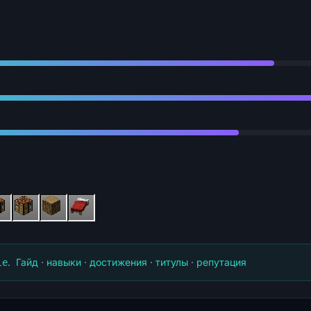
.
Гайд
·
навыки
·
достижения
·
титулы
·
репутация
le