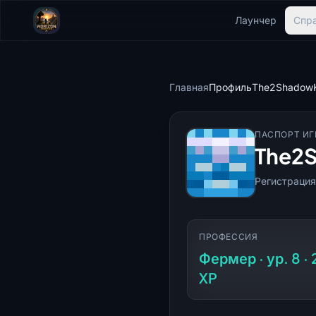
Лаунчер
Спр
Главная
Профиль
The2ShadowK
ПАСПОРТ ИГ
The2
Регистрация
ПРОФЕССИЯ
Фермер · ур. 8 ·
XP