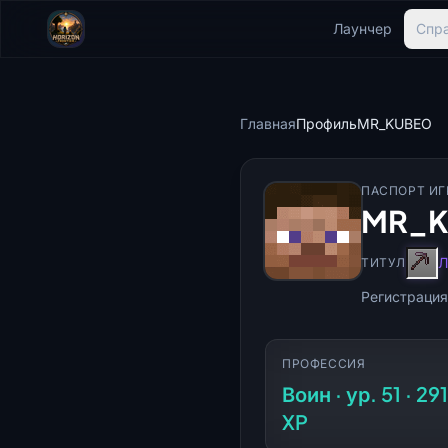
Лаунчер
Спр
Главная
Профиль
MR_KUBEO
ПАСПОРТ ИГ
MR_K
Л
ТИТУЛ
Регистрация
ПРОФЕССИЯ
Воин · ур. 51 · 29
XP