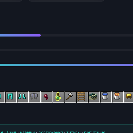
.
Гайд
·
навыки
·
достижения
·
титулы
·
репутация
le