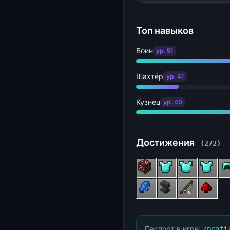
Топ навыков
Воин
ур. 51
Шахтёр
ур. 41
Кузнец
ур. 40
Достижения
(272)
Паспорт в игре:
/profi