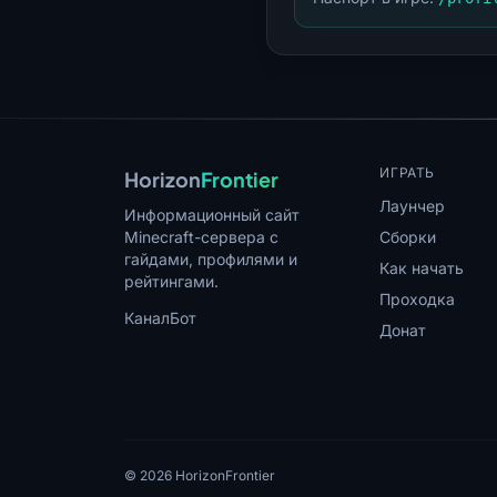
ИГРАТЬ
Horizon
Frontier
Лаунчер
Информационный сайт
Minecraft-сервера с
Сборки
гайдами, профилями и
Как начать
рейтингами.
Проходка
Канал
Бот
Донат
© 2026 HorizonFrontier