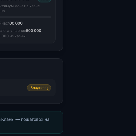
ксимум монет в казне
ана
йчас
100 000
сле улучшения
500 000
0 000 из казны
Владелец
 «Кланы — пошагово» на