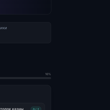
НИКИ
16%
толок казны
0 / 2