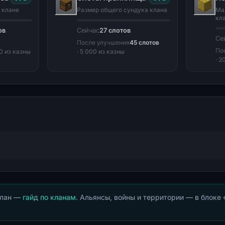
 клане
Размер общего сундука клана
Ма
кл
ов
Сейчас
27 слотов
Се
После улучшения
45 слотов
По
00 из казны
· 5 000 из казны
· 2
клан —
гайд по кланам
. Альянсы, войны и территории — в блоке