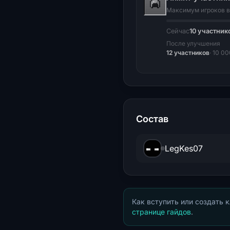
Максимум игроков в
Сейчас
10 участник
После улучшения
12 участников
· 10 0
Состав
LegKes07
Как вступить или создать 
странице гайдов
.