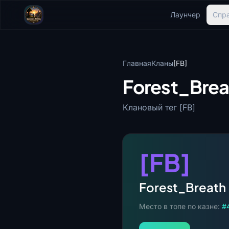
Лаунчер
Спр
Главная
Кланы
[FB]
Forest_Brea
Клановый тег [FB]
[FB]
Forest_Breath
Место в топе по казне:
#