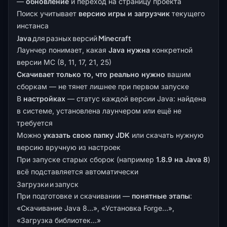
—
обновление
и переход на страницу проекта
Поиск учитывает
версию игры и загрузчик
текущего
инстанса
Java для разных версий Minecraft
Лаунчер понимает, какая
Java нужна
конкретной
версии MC (8, 11, 17, 21, 25)
Скачивает только то, что реально нужно
вашим
сборкам — не тянет лишнее при первом запуске
В
настройках
— статус каждой версии Java: найдена
в системе, установлена лаунчером или ещё не
требуется
Можно
указать свою папку JDK
или скачать нужную
версию вручную из настроек
При запуске старых сборок (например
1.8.9 на Java 8
)
всё подставляется автоматически
Загрузки и запуск
При подготовке и скачивании —
понятные этапы
:
«Скачивание Java 8…», «Установка Forge…»,
«Загрузка библиотек…»