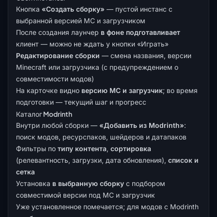
Кнопка
«Создать сборку»
— пустой инстанс с
выбранной версией MC и загрузчиком
После создания лаунчер
в фоне подготавливает
клиент — можно не ждать у кнопки «Играть»
Редактирование сборки
— смена названия, версии
Minecraft или загрузчика (с предупреждением о
совместимости модов)
На карточке видно
версию MC и загрузчик
; во время
подготовки — текущий шаг и прогресс
Каталог Modrinth
Внутри любой сборки —
«Добавить из Modrinth»
:
поиск модов, ресурспаков, шейдеров и датапаков
Фильтры по
типу контента
,
сортировка
(релевантность, загрузки, дата обновления),
список и
сетка
Установка
в выбранную сборку
с подбором
совместимой версии под MC и загрузчик
Уже установленное помечается; для модов с Modrinth