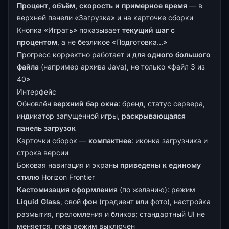
Процент, объём, скорость и примерное время
— в
верхней панели «Загрузка» и на карточке сборки
Кнопка «Играть» показывает
текущий шаг с
процентом
, а не безликое «Подготовка…»
Прогресс корректно работает и для
одного большого
файла
(например архива Java), не только «файл 3 из
40»
Интерфейс
Обновлён
верхний бар окна
: бренд, статус сервера,
индикатор запущенной игры,
раскрывающаяся
панель загрузок
Карточки сборок —
компактнее
: иконка загрузчика и
строка версии
Боковая навигация и экраны
приведены к единому
стилю
Horizon Frontier
Кастомизация оформления
(по желанию): режим
Liquid Glass
, свой
фон
(градиент или фото), настройка
размытия, преломления и бликов; стандартный UI не
меняется, пока режим выключен