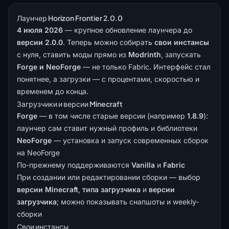
Лаунчер Horizon Frontier 2.0.0
4 июля 2026
— крупное обновление лаунчера до
версии 2.0.0
. Теперь можно собирать
свои инстансы
с нуля, ставить моды прямо из
Modrinth
, запускать
Forge и NeoForge
— не только Fabric. Интерфейс стал
понятнее, а загрузки — с процентами, скоростью и
временем до конца.
Загрузчики и версии Minecraft
Forge
— в том числе старые версии (например
1.8.9
):
лаунчер сам ставит нужный профиль и библиотеки
NeoForge
— установка и запуск современных сборок
на NeoForge
По-прежнему поддерживаются
Vanilla
и
Fabric
При создании или редактировании сборки — выбор
версии Minecraft
,
типа загрузчика
и
версии
загрузчика
; можно показывать снапшоты и weekly-
сборки
Свои инстансы