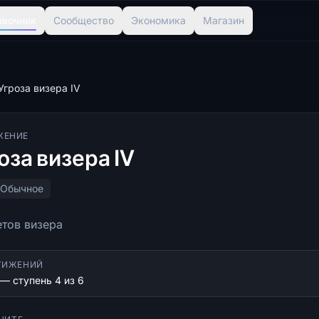
авочник
Сообщество
Экономика
Магазин
Угроза визера IV
ЖЕНИЕ
оза визера IV
Обычное
етов визера
ТИЖЕНИЙ
 — ступень 4 из 6