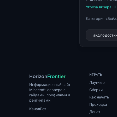
СНАЧАЛА ВЫПОЛ
Угроза визера III
Категория «Бой»
Гайд по дост
ИГРАТЬ
Horizon
Frontier
Лаунчер
Информационный сайт
Minecraft-сервера с
Сборки
гайдами, профилями и
Как начать
рейтингами.
Проходка
Канал
Бот
Донат