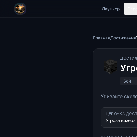
Лаунчер
Спр
Главная
Достижения
ДОСТИ
Угр
Бой
Убивайте скел
ЦЕПОЧКА ДОС
Угроза визера