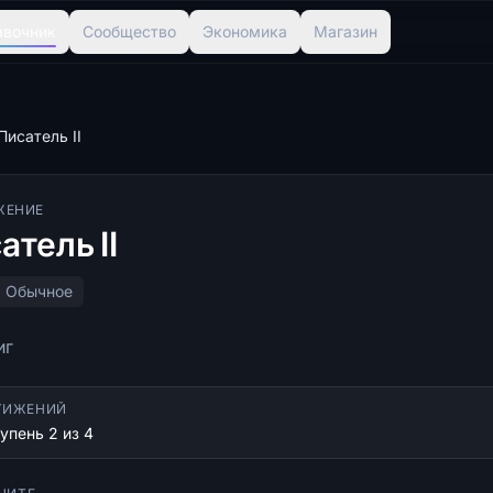
авочник
Сообщество
Экономика
Магазин
Писатель II
ЖЕНИЕ
атель II
Обычное
иг
ТИЖЕНИЙ
упень 2 из 4