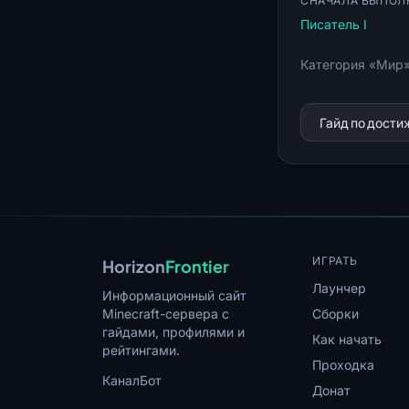
СНАЧАЛА ВЫПОЛ
Писатель I
Категория «Мир»
Гайд по дост
ИГРАТЬ
Horizon
Frontier
Лаунчер
Информационный сайт
Minecraft-сервера с
Сборки
гайдами, профилями и
Как начать
рейтингами.
Проходка
Канал
Бот
Донат