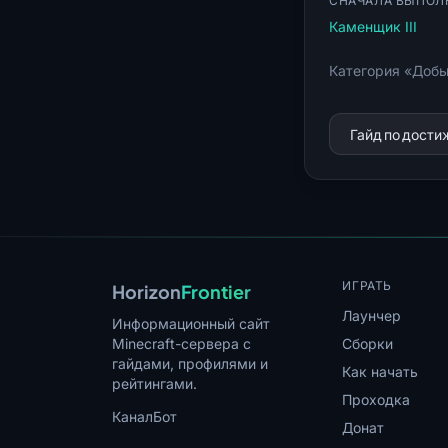
СНАЧАЛА ВЫПОЛ
Каменщик III
Категория «Добы
Гайд по дост
ИГРАТЬ
Horizon
Frontier
Лаунчер
Информационный сайт
Minecraft-сервера с
Сборки
гайдами, профилями и
Как начать
рейтингами.
Проходка
Канал
Бот
Донат