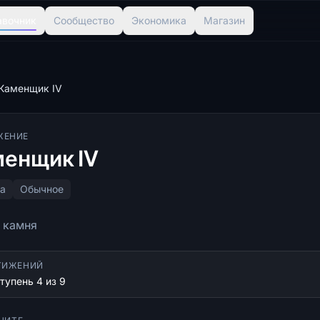
авочник
Сообщество
Экономика
Магазин
Каменщик IV
ЖЕНИЕ
енщик IV
а
Обычное
 камня
ТИЖЕНИЙ
упень 4 из 9