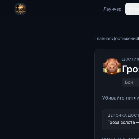
Лаунчер
Спр
Главная
Достижения
ДОСТИ
Гро
Бой
Убивайте пигл
ЦЕПОЧКА ДОС
Гроза золота —