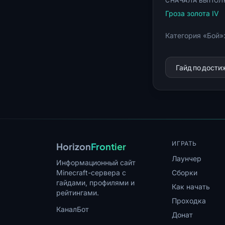
СНАЧАЛА ВЫПОЛ
Гроза золота IV
Категория «Бой»
Гайд по дост
ИГРАТЬ
Horizon
Frontier
Лаунчер
Информационный сайт
Minecraft-сервера с
Сборки
гайдами, профилями и
Как начать
рейтингами.
Проходка
Канал
Бот
Донат