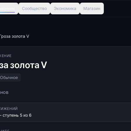
авочник
Сообщество
Экономика
Магазин
Гроза золота V
ЖЕНИЕ
за золота V
Обычное
инов
ТИЖЕНИЙ
 ступень 5 из 6