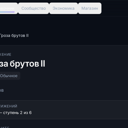
авочник
Сообщество
Экономика
Магазин
Гроза брутов II
ЖЕНИЕ
за брутов II
Обычное
ов
ТИЖЕНИЙ
— ступень 2 из 6