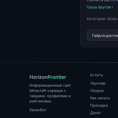
СНАЧАЛА ВЫПОЛ
Гроза брутов I
Категория «Бой»
Гайд по дост
ИГРАТЬ
Horizon
Frontier
Лаунчер
Информационный сайт
Minecraft-сервера с
Сборки
гайдами, профилями и
Как начать
рейтингами.
Проходка
Канал
Бот
Донат