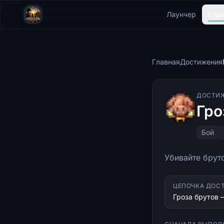
Лаунчер
Спр
Главная
Достижения
ДОСТИ
Гро
Бой
Убивайте брут
ЦЕПОЧКА ДОС
Гроза брутов 