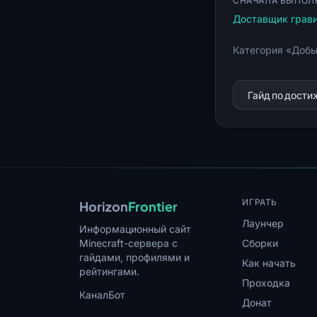
СНАЧАЛА ВЫПОЛ
Доставщик грави
Категория «Добы
Гайд по дост
ИГРАТЬ
Horizon
Frontier
Лаунчер
Информационный сайт
Minecraft-сервера с
Сборки
гайдами, профилями и
Как начать
рейтингами.
Проходка
Канал
Бот
Донат