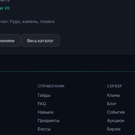
НИТЕ
я VII
ча»: Руда, камень, плавка
ижениям
Весь каталог
СПРАВОЧНИК
СЕРВЕР
Гайды
Кланы
FAQ
Блог
Навыки
События
Предметы
Аукцион
Боссы
Биржа