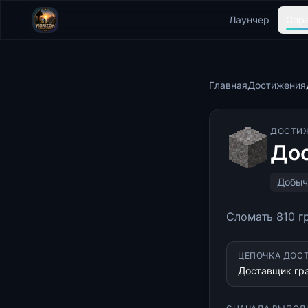
Лаунчер
Спр
Главная
Достижения
ДОСТИ
Дос
Добыч
Сломать 810 г
ЦЕПОЧКА ДОС
Доставщик гра