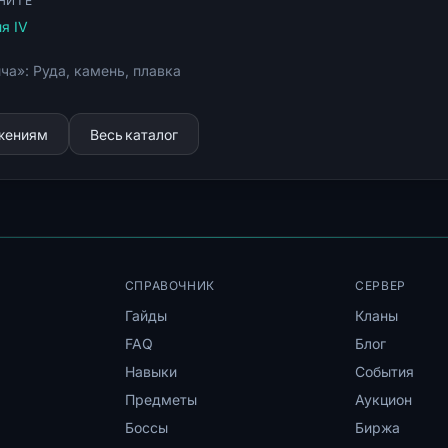
НИТЕ
я IV
ча»: Руда, камень, плавка
ижениям
Весь каталог
СПРАВОЧНИК
СЕРВЕР
Гайды
Кланы
FAQ
Блог
Навыки
События
Предметы
Аукцион
Боссы
Биржа