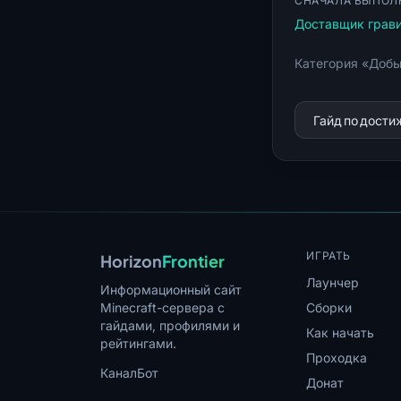
СНАЧАЛА ВЫПОЛ
Доставщик грави
Категория «Добы
Гайд по дост
ИГРАТЬ
Horizon
Frontier
Лаунчер
Информационный сайт
Minecraft-сервера с
Сборки
гайдами, профилями и
Как начать
рейтингами.
Проходка
Канал
Бот
Донат