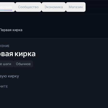
авочник
Сообщество
Экономика
Магазин
Первая кирка
ЖЕНИЕ
вая кирка
е шаги
Обычное
вую кирку
НИТЕ