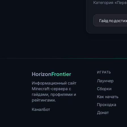
Категория «Перв
Гайд по дост
ИГРАТЬ
Horizon
Frontier
Лаунчер
Информационный сайт
Minecraft-сервера с
Сборки
гайдами, профилями и
Как начать
рейтингами.
Проходка
Канал
Бот
Донат