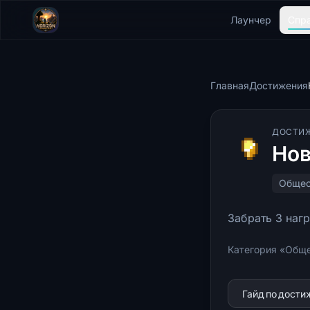
Лаунчер
Спр
Главная
Достижения
ДОСТИ
Нов
Общес
Забрать 3 наг
Категория «Обще
Гайд по дост