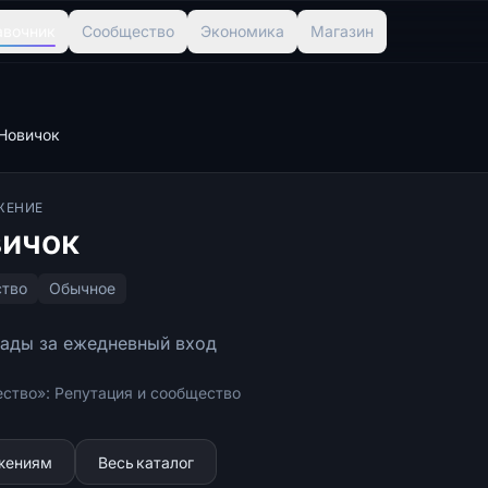
авочник
Сообщество
Экономика
Магазин
Новичок
ЖЕНИЕ
ичок
тво
Обычное
рады за ежедневный вход
ство»: Репутация и сообщество
ижениям
Весь каталог