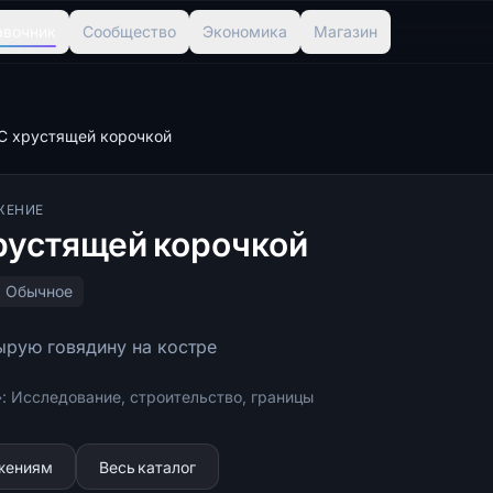
авочник
Сообщество
Экономика
Магазин
С хрустящей корочкой
ЖЕНИЕ
рустящей корочкой
Обычное
ырую говядину на костре
: Исследование, строительство, границы
ижениям
Весь каталог