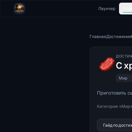
Лаунчер
Спр
Главная
Достижения
ДОСТИ
С х
Мир
Приготовить с
Категория «Мир»
Гайд по дост