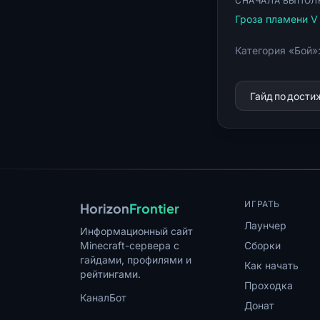
СНАЧАЛА ВЫПОЛ
Гроза пламени V
Категория «Бой»
Гайд по дост
ИГРАТЬ
Horizon
Frontier
Лаунчер
Информационный сайт
Minecraft-сервера с
Сборки
гайдами, профилями и
Как начать
рейтингами.
Проходка
Канал
Бот
Донат